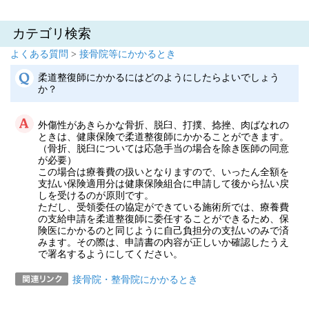
カテゴリ検索
よくある質問
>
接骨院等にかかるとき
柔道整復師にかかるにはどのようにしたらよいでしょう
か？
外傷性があきらかな骨折、脱臼、打撲、捻挫、肉ばなれの
ときは、健康保険で柔道整復師にかかることができます。
（骨折、脱臼については応急手当の場合を除き医師の同意
が必要）
この場合は療養費の扱いとなりますので、いったん全額を
支払い保険適用分は健康保険組合に申請して後から払い戻
しを受けるのが原則です。
ただし、受領委任の協定ができている施術所では、療養費
の支給申請を柔道整復師に委任することができるため、保
険医にかかるのと同じように自己負担分の支払いのみで済
みます。その際は、申請書の内容が正しいか確認したうえ
で署名するようにしてください。
接骨院・整骨院にかかるとき