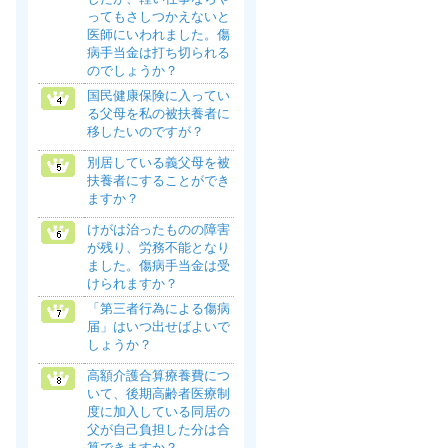
ってもさしつかえないと
医師にいわれました。傷
病手当金は打ち切られる
のでしょうか？
国民健康保険に入ってい
る父母を私の被扶養者に
移したいのですが？
別居している義父母を被
扶養者にすることができ
ますか？
けがは治ったものの障害
が残り、労務不能となり
ました。傷病手当金は受
けられますか？
「第三者行為による傷病
届」はいつ出せばよいで
しょうか？
高額介護合算療養費につ
いて、後期高齢者医療制
度に加入している同居の
父が自己負担した分は合
算できますか？