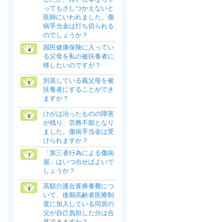
ってもさしつかえないと
医師にいわれました。傷
病手当金は打ち切られる
のでしょうか？
国民健康保険に入ってい
る父母を私の被扶養者に
移したいのですが？
別居している義父母を被
扶養者にすることができ
ますか？
けがは治ったものの障害
が残り、労務不能となり
ました。傷病手当金は受
けられますか？
「第三者行為による傷病
届」はいつ出せばよいで
しょうか？
高額介護合算療養費につ
いて、後期高齢者医療制
度に加入している同居の
父が自己負担した分は合
算できますか？